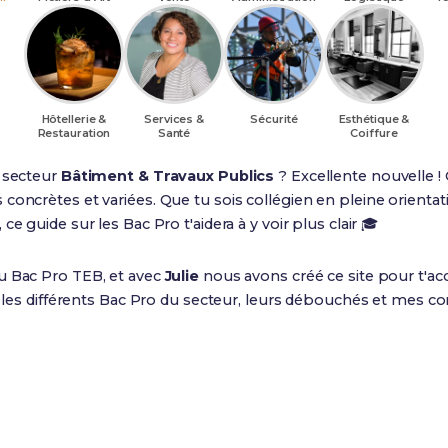
Hôtellerie &
Services &
Sécurité
Esthétique &
Restauration
Santé
Coiffure
u secteur
Bâtiment & Travaux Publics
? Excellente nouvelle !
concrètes et variées. Que tu sois collégien en pleine orientat
e guide sur les Bac Pro t'aidera à y voir plus clair 🎓
du Bac Pro TEB, et avec
Julie
nous avons créé ce site pour t'ac
e les différents Bac Pro du secteur, leurs débouchés et mes con
95%
1 800€
Taux d'embauche
Salaire net débutant