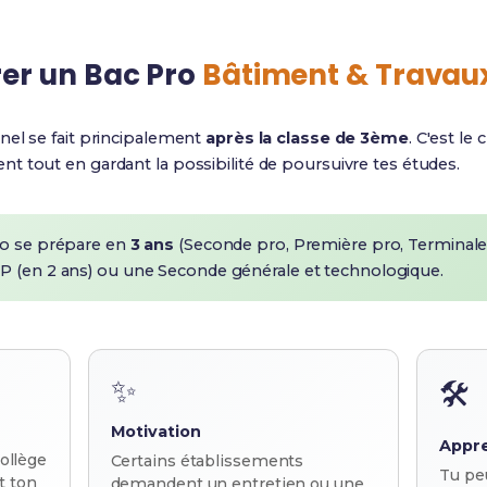
er un Bac Pro
Bâtiment & Travaux
nel se fait principalement
après la classe de 3ème
. C'est le 
t tout en gardant la possibilité de poursuivre tes études.
o se prépare en
3 ans
(Seconde pro, Première pro, Terminale p
P (en 2 ans) ou une Seconde générale et technologique.
✨
🛠️
Motivation
Appr
collège
Certains établissements
Tu peu
t ton
demandent un entretien ou une