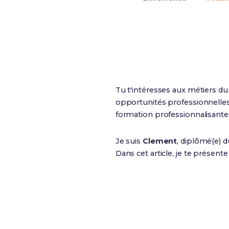
Publics
Tu t'intéresses aux métiers d
opportunités professionnelles 
formation professionnalisante, c
Je suis
Clement
, diplômé(e) 
Dans cet article, je te présent
3 ans
Durée de la formation