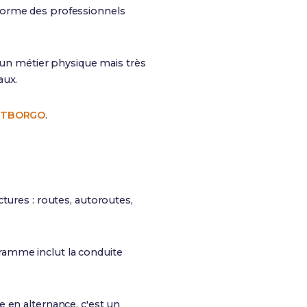
 forme des professionnels
t un métier physique mais très
aux.
o TBORGO
.
ctures : routes, autoroutes,
ogramme inclut la conduite
 en alternance, c'est un