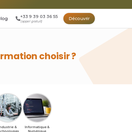
+33 9 39 03 36 55
log
Découvrir
(appel gratuit)
ormation choisir ?
Industrie &
Informatique &
chnologies
Numérique