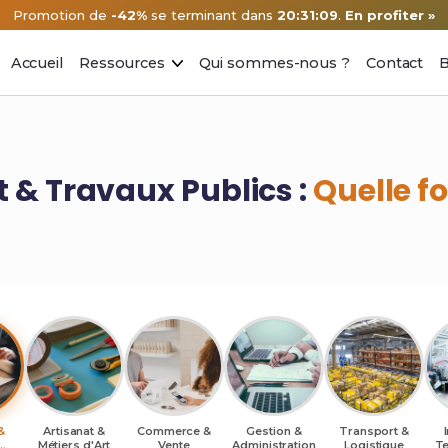
Promotion de
-42%
se terminant dans
20:31:08
.
En profiter »
Accueil
Ressources
Qui sommes-nous ?
Contact
B
 & Travaux Publics :
Quelle f
&
Artisanat &
Commerce &
Gestion &
Transport &
Métiers d'Art
Vente
Administration
Logistique
Te