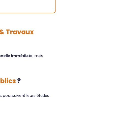
& Travaux
nnelle immédiate
, mais
blics
?
rs poursuivent leurs études