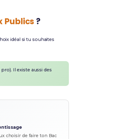
 Publics
?
choix idéal si tu souhaites
ro). Il existe aussi des
entissage
x choisir de faire ton Bac