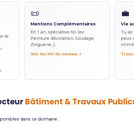
📜
💼
Mentions Complémentaires
Vie a
En 1 an, spécialise-toi (ex:
Tu as
ux te
Peinture décoration, Soudage,
peux 
Zinguerie...).
imméd
n
Voir les MC du secteur →
Trouv
→
secteur
Bâtiment & Travaux Public
sponibles dans ce domaine :