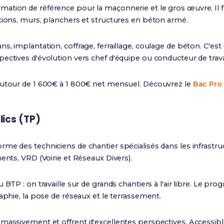
ormation de référence pour la maçonnerie et le gros œuvre. Il
tions, murs, planchers et structures en béton armé.
s, implantation, coffrage, ferraillage, coulage de béton. C'es
ectives d'évolution vers chef d'équipe ou conducteur de trav
autour de 1 600€ à 1 800€ net mensuel. Découvrez le
Bac Pr
lics (TP)
rme des techniciens de chantier spécialisés dans les infrastru
ents, VRD (Voirie et Réseaux Divers).
 BTP : on travaille sur de grands chantiers à l'air libre. Le pr
aphie, la pose de réseaux et le terrassement.
massivement et offrent d'excellentes perspectives. Accessible